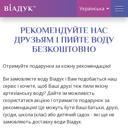
Українська
ПН-СБ
Русский
РЕКОМЕНДУЙТЕ НАС
з 06:00 по 21:00
ДРУЗЬЯМ І ПИЙТЕ ВОДУ
Доставка в
Київ
▾
БЕЗКОШТОВНО
Київ
При замовленні до 12:00 доставка у той же день
Отримуйте подарунки за кожну рекомендацію!
Вишгород
050 827 87 87
097 827 87 87
Ви замовляєте воду Віадук і Вам подобається наш
063 827 87 87
044 357 87 87
Вишневе
сервіс і хочете, щоб Ваші друзі теж пили якісну
Коцюбинське
артезіанську воду? Дайте їм можливість
скористатися акцією і отримаєте подарунок за
Крюківщина
рекомендацію! Це можуть бути Ваші батьки, друзі,
сусіди, школа (клас) або дитячий садок - які ще не
Святопетрівське
замовляють доставку води Віадук.
Хотів