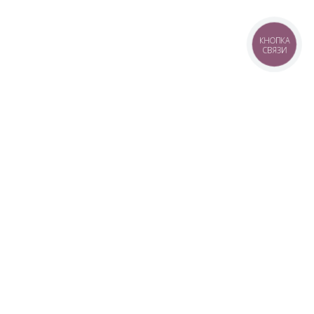
КНОПКА
СВЯЗИ
Товари
Вода
Кулери
Помпи
Діспенсери
Устаткування
Контакти