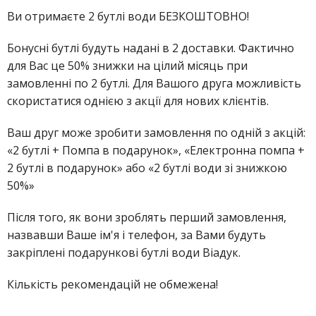
Ви отримаєте 2 бутлі води БЕЗКОШТОВНО!
Чабани
Бонусні бутлі будуть надані в 2 доставки. Фактично
Чайки
для Вас це 50% знижки на цілий місяць при
замовленні по 2 бутлі. Для Вашого друга можливість
Петропавлівська Борщагівка
скористатися однією з акції для нових клієнтів.
Софіївська Борщагівка
Ваш друг може зробити замовлення по одній з акцій:
Гатне
«2 бутлі + Помпа в подарунок», «Електронна помпа +
2 бутлі в подарунок» або «2 бутлі води зі знижкою
Новосілки
50%»
Чапаєвка
Після того, як вони зроблять перший замовлення,
Осокорки
назвавши Ваше ім'я і телефон, за Вами будуть
закріплені подарункові бутлі води Віадук.
Бортничі
Кількість рекомендацій не обмежена!
Погреби