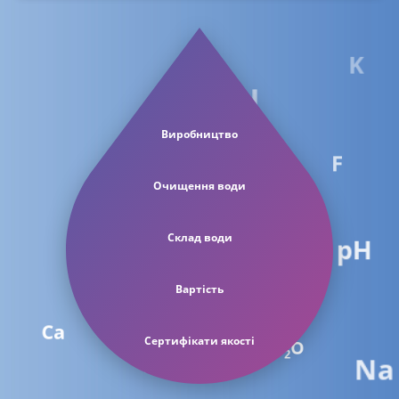
Чабани
K
Чайки
I
Петропавлівська Борщагівка
Виробництво
Софіївська Борщагівка
F
Гатне
Очищення води
Новосілки
Склад води
pH
Чапаєвка
Вартість
Осокорки
Бортничі
Ca
Сертифікати якості
H
O
Na
2
Погреби
Mg