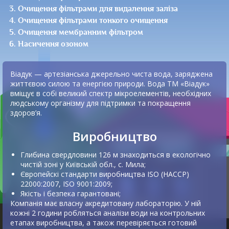
Очищення фільтрами для видалення заліза
Очищення фільтрами тонкого очищення
Очищення мембранним фільтром
Насичення озоном
Віадук — артезіанська джерельно чиста вода, заряджена
життєвою силою та енергією природи. Вода ТМ «Віадук»
вміщує в собі великий спектр мікроелементів, необхідних
людському організму для підтримки та покращення
здоров’я.
Виробництво
Глибина свердловини 126 м знаходиться в екологічно
чистій зоні у Київській обл., с. Мила;
Європейскі стандарти виробництва ISO (НАССР)
22000:2007, ISO 9001:2009;
Якість і безпека гарантовані;
Компанія має власну акредитовану лабораторію. У ній
кожні 2 години робляться аналізи води на контрольних
етапах виробництва, а також перевіряється готовий