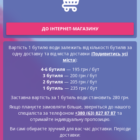
ДО ІНТЕРНЕТ-МАГАЗИНУ
Вартість 1 бутилю води залежить від кількості бутилів за
одну доставку та від міста доставки
(
Подивитись усі
міста
):
4-6
бутиля
—
195
грн / бут
3
бутиля
—
200
грн / бут
2
бутиля
—
205
грн / бут
1
бутиль
—
235
грн / бут
Заставна вартість за 1 бутиль води становить
280
грн.
Якщо плануєте замовляти більше, зверніться до нашого
спеціаліста за телефоном
+380 (63) 827 87 87
та
отримайте індивідуальну пропозицію.
Ви самі обираєте зручний для вас час доставки. Періоди
доставки: