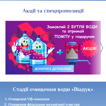
Пуща-Водиця
Новобіличі
Акції та спецпропозиції
Оболонь
ДІЗНАТИСЬ ДЕТАЛЬНІШЕ
Стадії очищення води «Віадук»
Очищення УФ-лампами
Очищення фільтрами механічної очистки