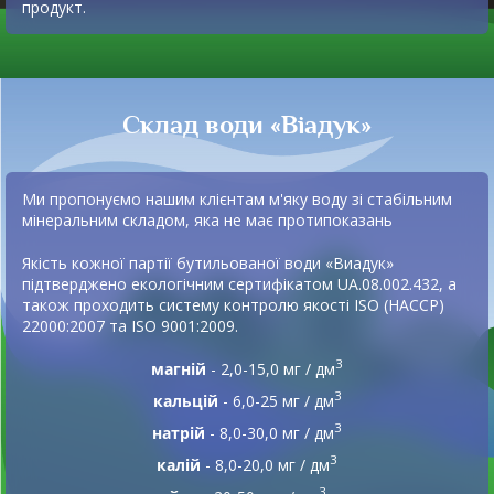
продукт.
Склад води «Віадук»
Ми пропонуємо нашим клієнтам м'яку воду зі стабільним
мінеральним складом, яка не має протипоказань
Якість кожної партії бутильованої води «Виадук»
підтверджено екологічним сертифікатом UA.08.002.432, а
також проходить систему контролю якості ISO (HACCP)
22000:2007 та ISO 9001:2009.
3
магній
- 2,0-15,0 мг / дм
3
кальцій
- 6,0-25 мг / дм
3
натрій
- 8,0-30,0 мг / дм
3
калій
- 8,0-20,0 мг / дм
3